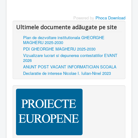
Contact
Powered by
Phoca Download
Sunteți aici:
Management educational
Plan de dezvoltare
Ultimele documente adăugate pe site
Plan de dezvoltare institutionala GHEORGHE
MAGHERU 2025-2030
PDI GHEORGHE MAGHERU 2025-2030
Vizualizare lucrari si depunerea contestatiilor EVANT
2026
ANUNT POST VACANT INFORMATICIAN SCOALA
Declaratie de interese Nicolae I. Iulian-Ninel 2023