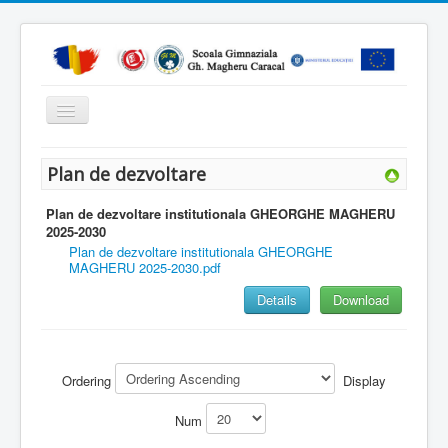
Comută
navigarea
Home
Plan de dezvoltare
Despre noi
Plan de dezvoltare institutionala GHEORGHE MAGHERU
Organizare
2025-2030
Plan de dezvoltare institutionala GHEORGHE
Management educational
MAGHERU 2025-2030.pdf
Proiecte europene
Details
Download
Secretariat
Educatie
Ordering
Display
Noutăți
Num
Reviste