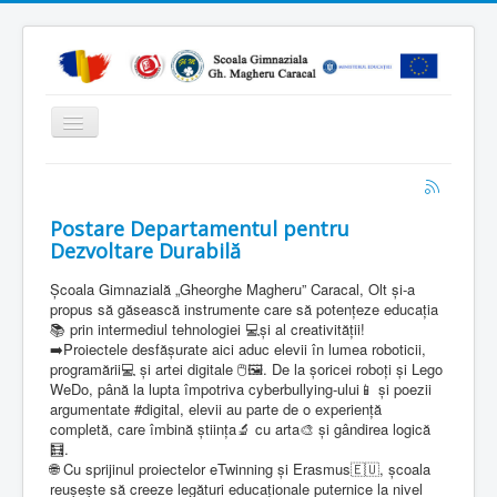
Comută
navigarea
Home
Despre noi
Postare Departamentul pentru
Dezvoltare Durabilă
Organizare
Școala Gimnazială „Gheorghe Magheru” Caracal, Olt și-a
Management educational
propus să găsească instrumente care să potențeze educația
Proiecte europene
📚 prin intermediul tehnologiei 💻și al creativității!
➡️Proiectele desfășurate aici aduc elevii în lumea roboticii,
Secretariat
programării💻 și artei digitale 🖱️🖼️. De la șoricei roboți și Lego
WeDo, până la lupta împotriva cyberbullying-ului📱 și poezii
Educatie
argumentate #digital, elevii au parte de o experiență
completă, care îmbină știința🔬 cu arta🎨 și gândirea logică
Noutăți
🧮.
🌐 Cu sprijinul proiectelor eTwinning și Erasmus🇪🇺, școala
Reviste
reușește să creeze legături educaționale puternice la nivel