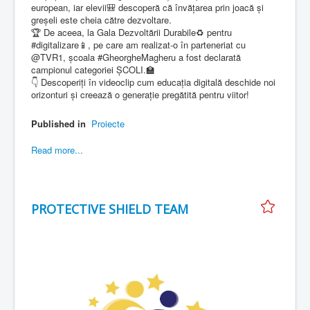
european, iar elevii🎒 descoperă că învățarea prin joacă și
Contact
greșeli este cheia către dezvoltare.
🏆 De aceea, la Gala Dezvoltării Durabile♻️ pentru
Sunteți aici:
Educatie
Proiecte
#digitalizare📱, pe care am realizat-o în parteneriat cu
@TVR1, școala #GheorgheMagheru a fost declarată
campionul categoriei ȘCOLI.🏫
👇 Descoperiți în videoclip cum educația digitală deschide noi
orizonturi și creează o generație pregătită pentru viitor!
Published in
Proiecte
Read more...
PROTECTIVE SHIELD TEAM