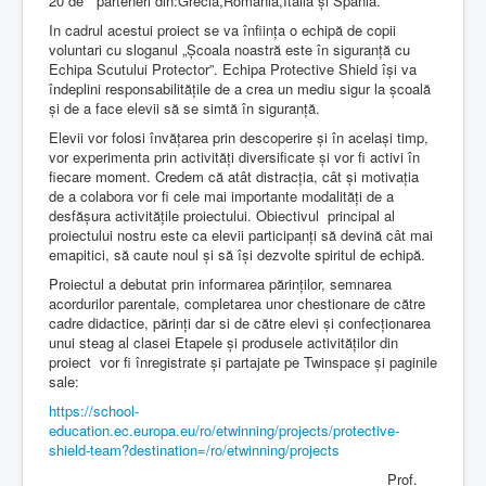
20 de parteneri din:Grecia,România,Italia și Spania.
In cadrul acestui proiect se va înființa o echipă de copii
voluntari cu sloganul „Școala noastră este în siguranță cu
Echipa Scutului Protector”. Echipa Protective Shield își va
îndeplini responsabilitățile de a crea un mediu sigur la școală
și de a face elevii să se simtă în siguranță.
Elevii vor folosi învățarea prin descoperire și în același timp,
vor experimenta prin activități diversificate și vor fi activi în
fiecare moment. Credem că atât distracția, cât și motivația
de a colabora vor fi cele mai importante modalități de a
desfășura activitățile proiectului. Obiectivul principal al
proiectului nostru este ca elevii participanți să devină cât mai
emapitici, să caute noul și să își dezvolte spiritul de echipă.
Proiectul a debutat prin informarea părinților, semnarea
acordurilor parentale, completarea unor chestionare de către
cadre didactice, părinți dar si de către elevi și confecționarea
unui steag al clasei Etapele și produsele activităților din
proiect vor fi înregistrate și partajate pe Twinspace și paginile
sale:
https://school-
education.ec.europa.eu/ro/etwinning/projects/protective-
shield-team?destination=/ro/etwinning/projects
Prof.