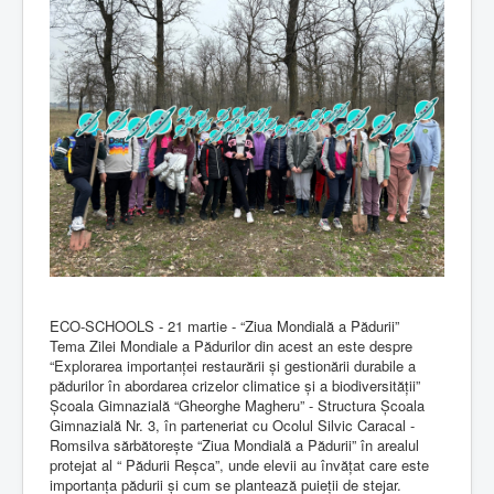
ECO-SCHOOLS - 21 martie - “Ziua Mondială a Pădurii”
Tema Zilei Mondiale a Pădurilor din acest an este despre
“Explorarea importanței restaurării și gestionării durabile a
pădurilor în abordarea crizelor climatice și a biodiversității”
Școala Gimnazială “Gheorghe Magheru” - Structura Școala
Gimnazială Nr. 3, în parteneriat cu Ocolul Silvic Caracal -
Romsilva sărbătorește “Ziua Mondială a Pădurii” în arealul
protejat al “ Pădurii Reșca”, unde elevii au învățat care este
importanța pădurii și cum se plantează puieții de stejar.