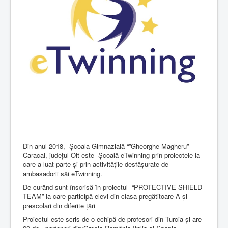
Din anul 2018, Școala Gimnazială “”Gheorghe Magheru” –
Caracal, județul Olt este Școală eTwinning prin proiectele la
care a luat parte și prin activitățile desfășurate de
ambasadorii săi eTwinning.
De curând sunt înscrisă în proiectul “PROTECTIVE SHIELD
TEAM” la care participă elevi din clasa pregătitoare A și
preșcolari din diferite țări
Proiectul este scris de o echipă de profesori din Turcia și are